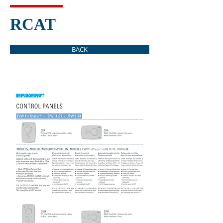
RCAT
BACK